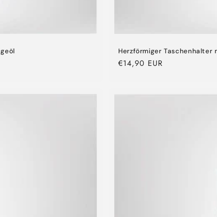
ageöl
Herzförmiger Taschenhalter 
Normaler
€14,90 EUR
Preis